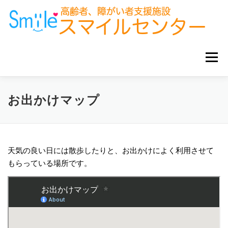
コ
ン
テ
ン
ツ
へ
メニュー
ス
キ
ッ
プ
ホーム
お知らせ
サービス事業所
グループ企業
お出かけマップ
お役立ち情報
天気の良い日には散歩したりと、お出かけによく利用させて
もらっている場所です。