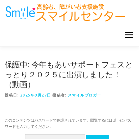
コ
ン
テ
ン
ツ
へ
メニュー
ス
キ
ッ
プ
ホーム
お知らせ
サービス事業所
グループ企業
保護中: 今年もあいサポートフェスと
っとり２０２５に出演しました！
（動画）
お役立ち情報
投稿日:
2025年9月27日
投稿者:
スマイルブロガー
このコンテンツはパスワードで保護されています。閲覧するには以下にパス
ワードを入力してください。