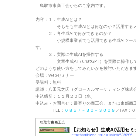
鳥取市東商工会からのご案内です。
内容：１．生成AIとは？
そもそも生成AIとは何なのか？活用するメリ
２．各生成AIで何ができるのか？
小規模事業者でも活用できる生成AIツールを紹
す。
３．実際に生成AIを操作する
文章生成AI（ChatGPT）を実際に操作して
どのような使い方をしてみたいかを検討いただきま
会場：Webセミナー
受講料：無料
講師：八田元之氏（グローカルマーケティング株式
申込締切：１１月２０日（水）
申込み・お問合せ：最寄りの商工会、または東部商
TEL：
０８５７－３０－３００９
／FAX：
鳥取市東商工会
【お知らせ】生成AI活用セ
https://torihigashi.tori-skr.jp/info/5980993