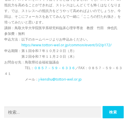
抵抗力を高めることができれば、ストレスはしんどくても怖くはなくなりま
す。では、ストレスへの抵抗力をどうやって高めればよいのでしょうか。今
回は、そこにフォーカスをあててみんなで一緒に「こころの打たれ強さ」を
培ってみたいと思います。
講師：鳥取大学大学院医学系研究科臨床心理学専攻 教授 竹田 伸也氏
参加費：無料
申込方法：以下のホームページよりお申込みください。
https://www.tottori-wel.or.jp/common/event/3/2/p172/
申込期限：第１回令和７年１０月２０日（月）
第２回令和７年１１月２０日（木）
お問合せ先：鳥取県社会福祉協議会
TEL：
０８５７－５９－６３３６
／FAX：０８５７－５９－６３
４１
メール：
j-kenshu@tottori-wel.or.jp
検
索: