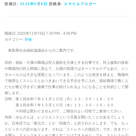
投稿日:
2025年9月8日
投稿者:
スマイルブロガー
開催日: 2025年12月10日 1:30 PM - 4:30 PM
カテゴリー:
研修
鳥取県社会福祉協議会からのご案内です。
目的：福祉・介護の職場は対人援助を主体とする仕事です。対人援助の技術
や職場内の対人関係に加えて、介護の現場ではターミナルケアもあり、メン
タルヘルスは大きな課題となっています。このような状況を踏まえ、職場内
で無理なくストレスとおつきあいできる手法を手に入れ、福祉職場で働く人
たちが燃え尽きずに健康で仕事が続けられるようになることを目的として開
催します。
日時：第１回令和７年１１月１０日（月）１３：３０－１６：３０
第２回令和７年１２月１０日（水）１３：３０－１６：３０
※内容は変わりませんので、ご都合のよい日程でご参加ください。
内容：みなさんは、レジリエンスという言葉を聞いたことがあるでしょう
か。日本語では「復元力」とか「回復力」と訳されたりします。でも、もっ
とピッタリの訳があります。それは「ストレスへの抵抗力」です。生きてい
る限り、ストレスをスッキリ無くすことはできません。でも、ストレスへの