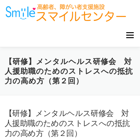
コ
ン
テ
ン
ツ
へ
メニュー
ス
キ
ッ
プ
ホーム
お知らせ
サービス事業所
グループ企業
【研修】メンタルヘルス研修会 対
人援助職のためのストレスへの抵抗
力の高め方（第２回）
お役立ち情報
【研修】メンタルヘルス研修会 対
人援助職のためのストレスへの抵抗
力の高め方（第２回）