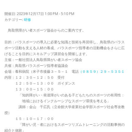
開催日: 2023年12月17日 1:00 PM - 5:10 PM
カテゴリー:
研修
鳥取県障がい者スポーツ協会からのご案内です。
目的：パラスポーツの導入に必要な知識と技術を再習得し、鳥取県のパラス
ポーツ活動を支える人材の養成、パラスポーツ指導者の活動機会をさらに広
げることを目的にスキルアップ講習会を開催します。
主催：一般社団法人鳥取県障がい者スポーツ協会
共催：鳥取県パラスポーツ指導者協議会
会場：養和病院（米子市後藤３－５－１ 電話
（０８５９）２９－５３５１
内容：１２：３０～１２：５０ 受付
１２：５０～１３：００ ガイダンス
１３：００～１５：００
「知的障がい・発達障がいのある子どもたちのスポーツの有用性：
地域におけるインクルーシブなスポーツ環境を考える」
講師：金山 千広氏（立命館大学産業社会学部スポーツ社会専攻教
授）
１５：１０～１７：００
「障がい児・者におけるスポーツリズムトレーニングの活動事例の
紹介と体験」