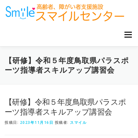
コ
ン
テ
ン
ツ
へ
メニュー
ス
キ
ッ
プ
ホーム
お知らせ
サービス事業所
グループ企業
【研修】令和５年度鳥取県パラスポ
ーツ指導者スキルアップ講習会
お役立ち情報
【研修】令和５年度鳥取県パラスポ
ーツ指導者スキルアップ講習会
投稿日:
2023年11月16日
投稿者:
スマイル