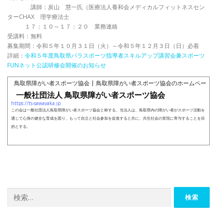
講師：炭山 慧一氏（医療法人養和会メディカルフィットネスセン
ターCHAX 理学療法士
１７：１０～１７：２０ 業務連絡
受講料：無料
募集期間：令和５年１０月３１日（火）～令和５年１２月３日（日）必着
詳細：
令和５年度鳥取県パラスポーツ指導者スキルアップ講習会兼スポーツ
FUNネット公認研修会開催のお知らせ
鳥取県障がい者スポーツ協会 | 鳥取県障がい者スポーツ協会のホームページ
一般社団法人 鳥取県障がい者スポーツ協会
https://ts-sawayaka.jp
この会は一般社団法人鳥取県障がい者スポーツ協会と称する。当法人は、鳥取県内の障がい者がスポーツ活動を
通じて心身の健全な育成を図り、もって自立と社会参加を促進すると共に、共生社会の実現に寄与することを目
的とする。
検
索: