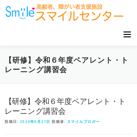
コ
ン
テ
ン
ツ
へ
メニュー
ス
キ
ッ
プ
ホーム
お知らせ
サービス事業所
グループ企業
【研修】令和６年度ペアレント・ト
レーニング講習会
お役立ち情報
【研修】令和６年度ペアレント・ト
レーニング講習会
投稿日:
2024年6月21日
投稿者:
スマイルブロガー