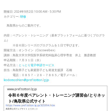
開催日: 2024年9月2日 10:00 AM - 5:30 PM
カテゴリー:
研修
鳥取県からのご案内です。
内容：ペアレント・トレーニング（基本プラットフォームに基づくプログラ
ム）
※全６回シリーズのプログラムを１日で学びます。
開催方法：オンライン（Ciscowebex）
講師：鳥取大学大学院医学系研究科臨床心理学専攻 井上 雅彦教授
申込期限：７月３１日（水）
申込方法：
とっとり電子申請サービス
担当：鳥取県子ども家庭部子ども発達支援課 石橋
電話：０８５７－２６－７８６５／電子メール：
kodomoshien@pref.tottori.lg.jp
www.pref.tottori.lg.jp
令和６年度ペアレント・トレーニング講習会/とりネッ
ト/鳥取県公式サイト
https://www.pref.tottori.lg.jp/305994.htm
鳥取県公式ウェブサイト とりネット