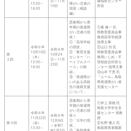
日～11月
健福祉センター
13:30～
障がい児者の
10日
所長
16:30
現状（相談
編）
思春期から青
年期の発達障
①秦 修一 氏
がい児者の現
県教育委員会事
状Ⅰ
務局高等学校課
①「高等学校
指導主事
令和６年
の現状」
②山口 功 氏
令和６年
10月10日
②「教育支援
県教育委員会事
第
10月24
（木）
センター『ハ
務局いじめ・不
２回
日～11月
13:30～
ートフルスペ
登校総合対策セ
23日
16:30
ース』の取
ンター 指導主事
組」
③山本 千恵 氏
③「発達障が
『エール』鳥取
いのある高校
県発達障がい者
生の進路支援
支援センター
について」
思春期から青
①井上 菜穂 氏
年期の発達障
鳥取大学学生支
がい児者の現
令和６年
援センター 准教
令和６年
状Ⅱ
11月22日
授
12月6日
①「大学の現
第３回
（金）
②矢野 優人 氏
～令和7
状」
13:30～
鳥取障害者職業
年1月5日
②「鳥取障害