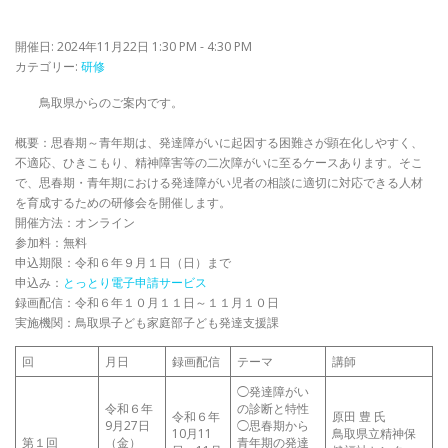
開催日: 2024年11月22日 1:30 PM - 4:30 PM
カテゴリー:
研修
鳥取県からのご案内です。
概要：思春期～青年期は、発達障がいに起因する困難さが顕在化しやすく、
不適応、ひきこもり、精神障害等の二次障がいに至るケースあります。そこ
で、思春期・青年期における発達障がい児者の相談に適切に対応できる人材
を育成するための研修会を開催します。
開催方法：オンライン
参加料：無料
申込期限：令和６年９月１日（日）まで
申込み：
とっとり電子申請サービス
録画配信：令和６年１０月１１日～１１月１０日
実施機関：鳥取県子ども家庭部子ども発達支援課
回
月日
録画配信
テーマ
講師
◯発達障がい
令和６年
の診断と特性
令和６年
原田 豊 氏
9月27日
◯思春期から
10月11
鳥取県立精神保
第１回
（金）
青年期の発達