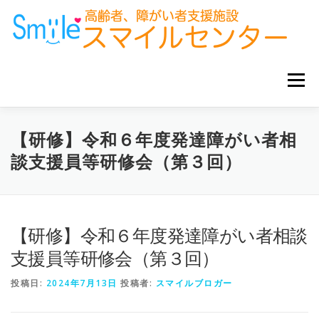
コ
ン
テ
ン
ツ
へ
メニュー
ス
キ
ッ
プ
ホーム
お知らせ
サービス事業所
グループ企業
【研修】令和６年度発達障がい者相
談支援員等研修会（第３回）
お役立ち情報
【研修】令和６年度発達障がい者相談
支援員等研修会（第３回）
投稿日:
2024年7月13日
投稿者:
スマイルブロガー