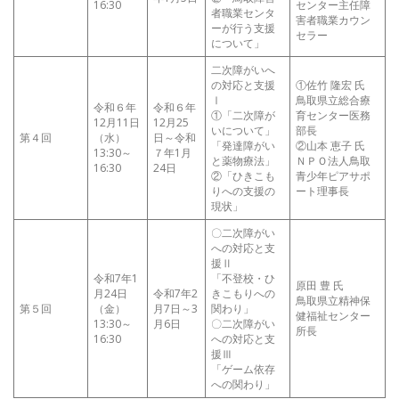
16:30
センター主任障
者職業センタ
害者職業カウン
ーが行う支援
セラー
について」
二次障がいへ
の対応と支援
①佐竹 隆宏 氏
Ⅰ
鳥取県立総合療
令和６年
令和６年
①「二次障が
育センター医務
12月11日
12月25
いについて」
部長
第４回
（水）
日～令和
「発達障がい
②山本 恵子 氏
13:30～
７年1月
と薬物療法」
ＮＰＯ法人鳥取
16:30
24日
②「ひきこも
青少年ピアサポ
りへの支援の
ート理事長
現状」
〇二次障がい
への対応と支
援Ⅱ
令和7年1
「不登校・ひ
原田 豊 氏
月24日
令和7年2
きこもりへの
鳥取県立精神保
第５回
（金）
月7日～3
関わり」
健福祉センター
13:30～
月6日
〇二次障がい
所長
16:30
への対応と支
援Ⅲ
「ゲーム依存
への関わり」