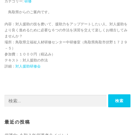
カテゴリー:
研修
鳥取県からのご案内です。
内容：対人援助の技を磨いて、援助力をアップデートしたい人、対人援助を
より良く進めるために必要な６つの作法を演習を交えて楽しくお稽古してみ
ませんか？
場所：鳥取県立福祉人材研修センター中研修室（鳥取県鳥取市伏野１７２９
－５）
参加費：１０００円（税込み）
テキスト：対人援助の作法
詳細：
対人援助研修会
検
索:
最近の投稿