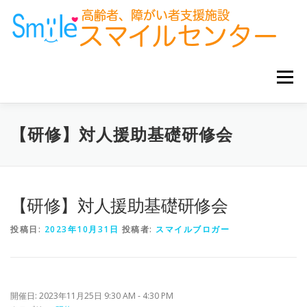
コ
ン
テ
ン
ツ
へ
メニュー
ス
キ
ッ
プ
ホーム
お知らせ
サービス事業所
グループ企業
【研修】対人援助基礎研修会
お役立ち情報
【研修】対人援助基礎研修会
投稿日:
2023年10月31日
投稿者:
スマイルブロガー
開催日: 2023年11月25日 9:30 AM - 4:30 PM