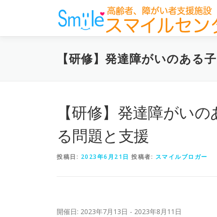
コ
ン
テ
ン
ツ
【研修】発達障がいのある子
へ
ス
キ
ッ
プ
【研修】発達障がいの
る問題と支援
投稿日:
2023年6月21日
投稿者:
スマイルブロガー
開催日: 2023年7月13日 - 2023年8月11日