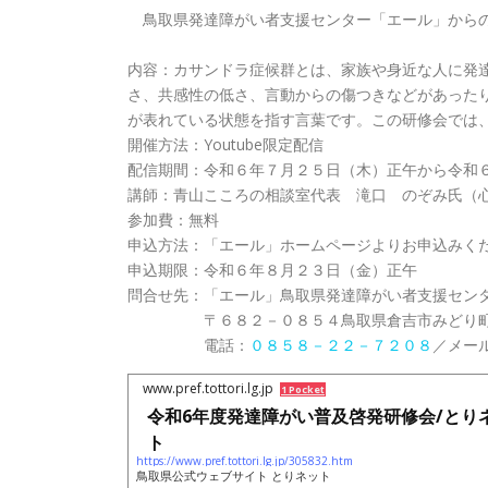
鳥取県発達障がい者支援センター「エール」から
内容：カサンドラ症候群とは、家族や身近な人に発
さ、共感性の低さ、言動からの傷つきなどがあった
が表れている状態を指す言葉です。この研修会では
開催方法：Youtube限定配信
配信期間：令和６年７月２５日（木）正午から令和
講師：青山こころの相談室代表 滝口 のぞみ氏（
参加費：無料
申込方法：「エール」ホームページよりお申込みく
申込期限：令和６年８月２３日（金）正午
問合せ先：「エール」鳥取県発達障がい者支援セン
〒６８２－０８５４鳥取県倉吉市みどり町
電話：
０８５８－２２－７２０８
／メー
www.pref.tottori.lg.jp
1 Pocket
令和6年度発達障がい普及啓発研修会/とり
ト
https://www.pref.tottori.lg.jp/305832.htm
鳥取県公式ウェブサイト とりネット