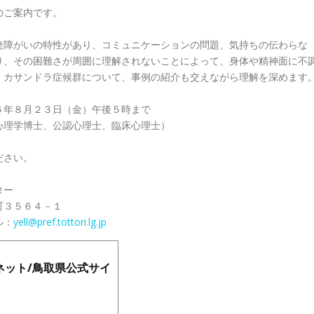
のご案内です。
達障がいの特性があり、コミュニケーションの問題、気持ちの伝わらな
り、その困難さが周囲に理解されないことによって、身体や精神面に不
、カサンドラ症候群について、事例の紹介も交えながら理解を深めます
６年８月２３日（金）午後５時まで
心理学博士、公認心理士、臨床心理士）
ださい。
ター
３５６４－１
ル：
yell@pref.tottori.lg.jp
ネット/鳥取県公式サイ