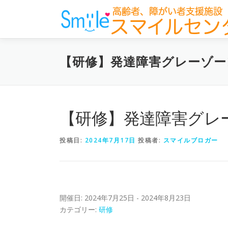
コ
ン
テ
ン
ツ
【研修】発達障害グレーゾー
へ
ス
キ
ッ
プ
【研修】発達障害グレ
投稿日:
2024年7月17日
投稿者:
スマイルブロガー
開催日: 2024年7月25日 - 2024年8月23日
カテゴリー:
研修