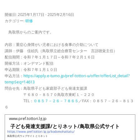
開催日: 2025年1月17日 - 2025年2月16日
カテゴリー:
研修
鳥取県からのご案内です。
内容：重症心身障がい児者における食事の介助について
講師：伊藤 佳絵氏（鳥取県立総合療育センター 言語聴覚主任）
配信期間：令和７年１月１７日～令和７年２月１６日
開催方法：オンデマンド配信
申込期限：令和７年１月１０日
申込方法：
https://apply.e-tumo.jp/pref-tottori-u/offer/offerList_detail?
tempSeq=14613
問合せ先：鳥取県子ども家庭部子ども発達支援課
〒６８０－８５７０鳥取市東町１－２２０
TEL：
０８５７－２６－７８６５
／FAX：０８５７－２６－８１３
６
www.pref.tottori.lg.jp
子ども発達支援課/とりネット/鳥取県公式サイト
https://www.pref.tottori.lg.jp/kodomohattatu/
鳥取県公式ウェブサイト とりネット