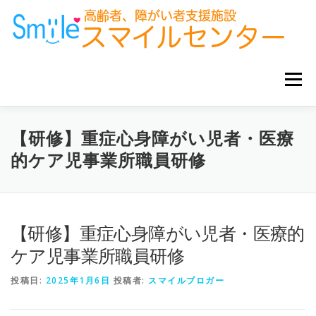
コ
ン
テ
ン
ツ
へ
メニュー
ス
キ
ッ
プ
ホーム
お知らせ
サービス事業所
グループ企業
【研修】重症心身障がい児者・医療
的ケア児事業所職員研修
お役立ち情報
【研修】重症心身障がい児者・医療的
ケア児事業所職員研修
投稿日:
2025年1月6日
投稿者:
スマイルブロガー