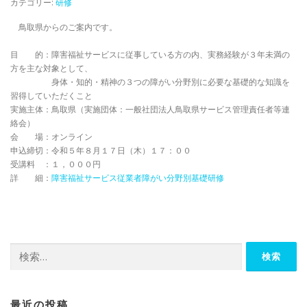
カテゴリー:
研修
鳥取県からのご案内です。
目 的：障害福祉サービスに従事している方の内、実務経験が３年未満の
方を主な対象として、
身体・知的・精神の３つの障がい分野別に必要な基礎的な知識を
習得していただくこと
実施主体：鳥取県（実施団体：一般社団法人鳥取県サービス管理責任者等連
絡会）
会 場：オンライン
申込締切：令和５年８月１７日（木）１７：００
受講料 ：１，０００円
詳 細：
障害福祉サービス従業者障がい分野別基礎研修
検
索:
最近の投稿