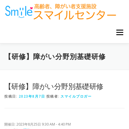
コ
ン
テ
ン
ツ
へ
メニュー
ス
キ
ッ
プ
ホーム
お知らせ
サービス事業所
グループ企業
【研修】障がい分野別基礎研修
お役立ち情報
【研修】障がい分野別基礎研修
投稿日:
2023年8月7日
投稿者:
スマイルブロガー
開催日: 2023年8月25日 9:30 AM - 4:40 PM