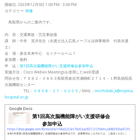
開催日: 2023年12月9日 1:00 PM - 3:00 PM
カテゴリー:
研修
鳥取県からのご案内です。
内 容：交通事故・労災事故後
講 師：中井 克洋先生（弁護士法人広島メープル法律事務所 代表弁護
士）
会 場：倉吉未来中心 セミナールーム７
参加費：無料
申 込：
第1回高次脳機能障がい支援研修会参加申込
実施方法：Cisco Webex Meetingsを使用したweb受講
問合せ先：〒６８２－０８６３鳥取県倉吉市瀬崎町２７１４－１野島病院高
次脳機能センター
TEL：
０８５８－２７－０２０５
／MAIL：
mochiduki_k@nojima-
hospital.or.jp
Google Docs
第1回高次脳機能障がい支援研修会
参加申込
https://docs.google.com/forms/d/e/1FAIpQLSeCYkdLkacBZCOOt9ehuyM8ERVooFOFtE-tILzpeEyzEDFWrA/viewform
令和5年度第1回高次脳機能障がい支援研修会の参加申込です。必要事項をご入力のうえ、ご送信ください。