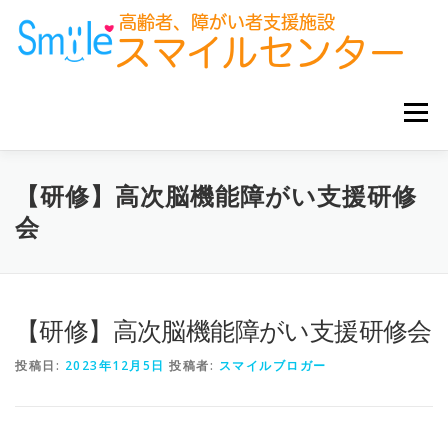
コ
ン
テ
ン
ツ
へ
メニュー
ス
キ
ッ
プ
ホーム
お知らせ
サービス事業所
グループ企業
【研修】高次脳機能障がい支援研修
会
お役立ち情報
【研修】高次脳機能障がい支援研修会
投稿日:
2023年12月5日
投稿者:
スマイルブロガー