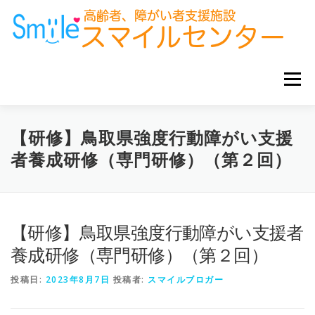
コ
ン
テ
ン
ツ
へ
メニュー
ス
キ
ッ
プ
ホーム
お知らせ
サービス事業所
グループ企業
【研修】鳥取県強度行動障がい支援
者養成研修（専門研修）（第２回）
お役立ち情報
【研修】鳥取県強度行動障がい支援者
養成研修（専門研修）（第２回）
投稿日:
2023年8月7日
投稿者:
スマイルブロガー