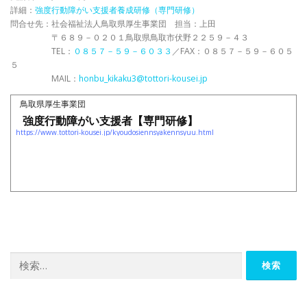
詳細：
強度行動障がい支援者養成研修（専門研修）
問合せ先：社会福祉法人鳥取県厚生事業団 担当：上田
〒６８９－０２０１鳥取県鳥取市伏野２２５９－４３
TEL：
０８５７－５９－６０３３
／FAX：０８５７－５９－６０５
５
MAIL：
honbu_kikaku3@tottori-kousei.jp
鳥取県厚生事業団
強度行動障がい支援者【専門研修】
https://www.tottori-kousei.jp/kyoudosiennsyakennsyuu.html
検
索: