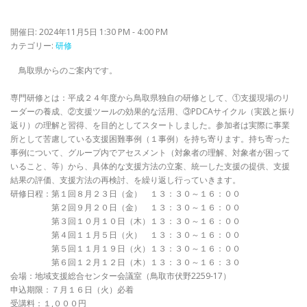
開催日: 2024年11月5日 1:30 PM - 4:00 PM
カテゴリー:
研修
鳥取県からのご案内です。
専門研修とは：平成２４年度から鳥取県独自の研修として、①支援現場のリ
ーダーの養成、②支援ツールの効果的な活用、③PDCAサイクル（実践と振り
返り）の理解と習得、を目的としてスタートしました。参加者は実際に事業
所として苦慮している支援困難事例（１事例）を持ち寄ります。持ち寄った
事例について、グループ内でアセスメント（対象者の理解、対象者が困って
いること、等）から、具体的な支援方法の立案、統一した支援の提供、支援
結果の評価、支援方法の再検討、を繰り返し行っていきます。
研修日程：第１回８月２３日（金） １３：３０～１６：００
第２回９月２０日（金） １３：３０～１６：００
第３回１０月１０日（木）１３：３０～１６：００
第４回１１月５日（火） １３：３０～１６：００
第５回１１月１９日（火）１３：３０～１６：００
第６回１２月１２日（木）１３：３０～１６：３０
会場：地域支援総合センター会議室（鳥取市伏野2259-17）
申込期限：７月１６日（火）必着
受講料：１,０００円