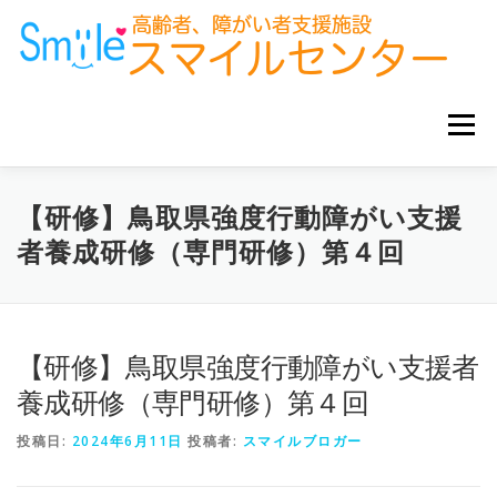
コ
ン
テ
ン
ツ
へ
メニュー
ス
キ
ッ
プ
ホーム
お知らせ
サービス事業所
グループ企業
【研修】鳥取県強度行動障がい支援
者養成研修（専門研修）第４回
お役立ち情報
【研修】鳥取県強度行動障がい支援者
養成研修（専門研修）第４回
投稿日:
2024年6月11日
投稿者:
スマイルブロガー