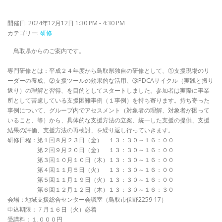
開催日: 2024年12月12日 1:30 PM - 4:30 PM
カテゴリー:
研修
鳥取県からのご案内です。
専門研修とは：平成２４年度から鳥取県独自の研修として、①支援現場のリ
ーダーの養成、②支援ツールの効果的な活用、③PDCAサイクル（実践と振り
返り）の理解と習得、を目的としてスタートしました。参加者は実際に事業
所として苦慮している支援困難事例（１事例）を持ち寄ります。持ち寄った
事例について、グループ内でアセスメント（対象者の理解、対象者が困って
いること、等）から、具体的な支援方法の立案、統一した支援の提供、支援
結果の評価、支援方法の再検討、を繰り返し行っていきます。
研修日程：第１回８月２３日（金） １３：３０～１６：００
第２回９月２０日（金） １３：３０～１６：００
第３回１０月１０日（木）１３：３０～１６：００
第４回１１月５日（火） １３：３０～１６：００
第５回１１月１９日（火）１３：３０～１６：００
第６回１２月１２日（木）１３：３０～１６：３０
会場：地域支援総合センター会議室（鳥取市伏野2259-17）
申込期限：７月１６日（火）必着
受講料：１,０００円