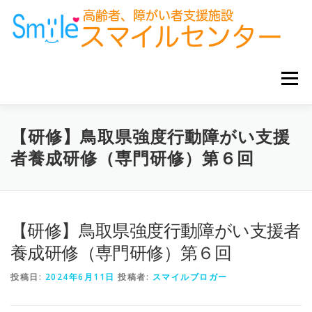
コ
ン
テ
ン
ツ
へ
メニュー
ス
キ
ッ
プ
ホーム
お知らせ
サービス事業所
グループ企業
【研修】鳥取県強度行動障がい支援
者養成研修（専門研修）第６回
お役立ち情報
【研修】鳥取県強度行動障がい支援者
養成研修（専門研修）第６回
投稿日:
2024年6月11日
投稿者:
スマイルブロガー