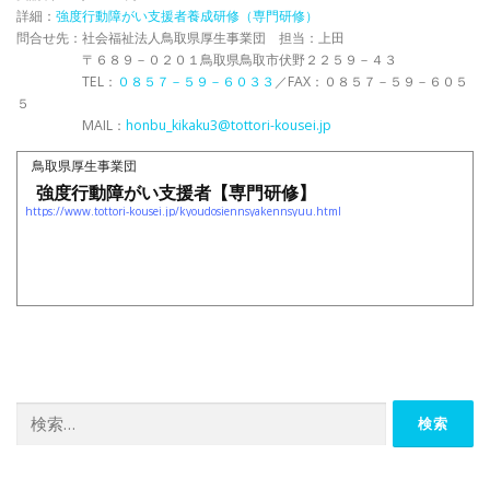
詳細：
強度行動障がい支援者養成研修（専門研修）
問合せ先：社会福祉法人鳥取県厚生事業団 担当：上田
〒６８９－０２０１鳥取県鳥取市伏野２２５９－４３
TEL：
０８５７－５９－６０３３
／FAX：０８５７－５９－６０５
５
MAIL：
honbu_kikaku3@tottori-kousei.jp
鳥取県厚生事業団
強度行動障がい支援者【専門研修】
https://www.tottori-kousei.jp/kyoudosiennsyakennsyuu.html
検
索: