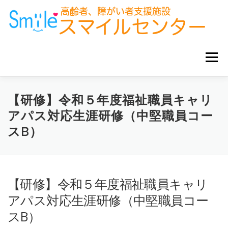
コ
ン
テ
ン
ツ
へ
メニュー
ス
キ
ッ
プ
ホーム
お知らせ
サービス事業所
グループ企業
【研修】令和５年度福祉職員キャリ
アパス対応生涯研修（中堅職員コー
スB）
お役立ち情報
【研修】令和５年度福祉職員キャリ
アパス対応生涯研修（中堅職員コー
スB）