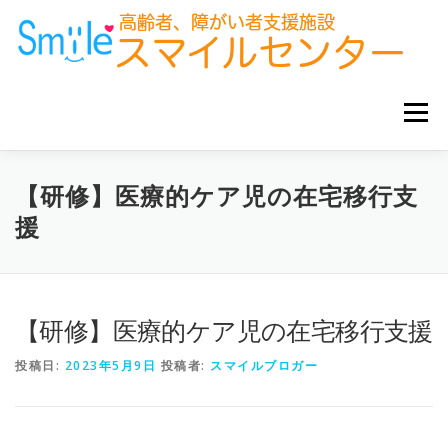
コ
ン
テ
ン
ツ
へ
メニュー
ス
キ
ッ
プ
ホーム
お知らせ
サービス事業所
グループ企業
【研修】医療的ケア児の在宅移行支
援
お役立ち情報
【研修】医療的ケア児の在宅移行支援
投稿日:
2023年5月9日
投稿者:
スマイルブロガー